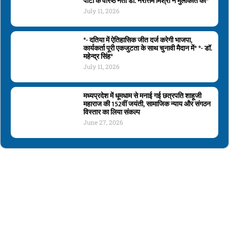
पार्टी के वरिष्ठ नेता डॉ. नरोत्तम मिश्रा ने मुलाकात की*
July 11, 2026
*- दतिया में ऐतिहासिक जीत दर्ज करेगी भाजपा,
कार्यकर्ता पूरी एकजुटता के साथ चुनावी मैदान में* *- डॉ.
महेन्द्र सिंह*
July 11, 2026
मध्यप्रदेश में धूमधाम से मनाई गई छत्रपति शाहूजी
महाराज की 152वीं जयंती, सामाजिक न्याय और संगठन
विस्तार का लिया संकल्प
June 27, 2026