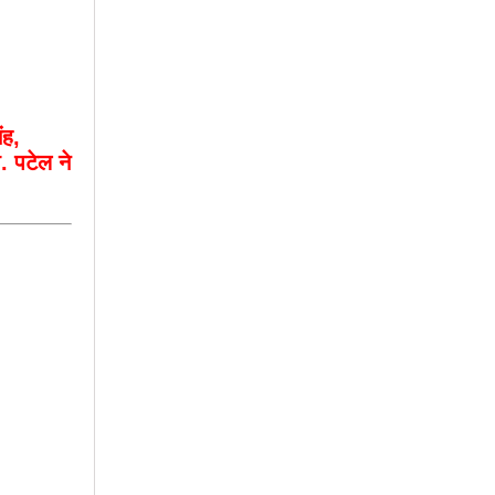
ंह,
ी. पटेल ने