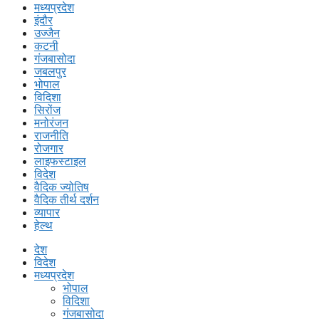
मध्यप्रदेश
इंदौर
उज्जैन
कटनी
गंजबासोदा
जबलपुर
भोपाल
विदिशा
सिरोंज
मनोरंजन
राजनीति
रोजगार
लाइफस्टाइल
विदेश
वैदिक ज्योतिष
वैदिक तीर्थ दर्शन
व्यापार
हेल्थ
देश
विदेश
मध्यप्रदेश
भोपाल
विदिशा
गंजबासोदा