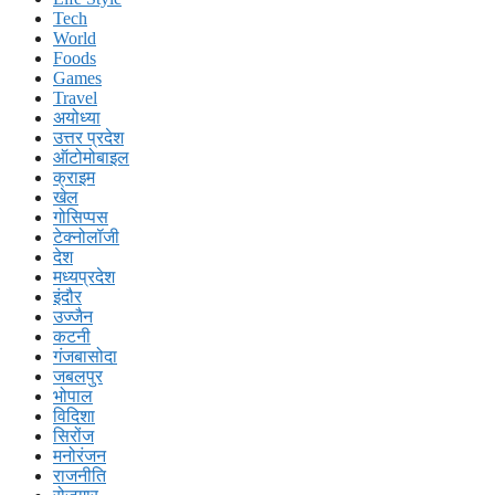
Tech
World
Foods
Games
Travel
अयोध्या
उत्तर प्रदेश
ऑटोमोबाइल
क्राइम
खेल
गोसिप्पस
टेक्नोलॉजी
देश
मध्यप्रदेश
इंदौर
उज्जैन
कटनी
गंजबासोदा
जबलपुर
भोपाल
विदिशा
सिरोंज
मनोरंजन
राजनीति