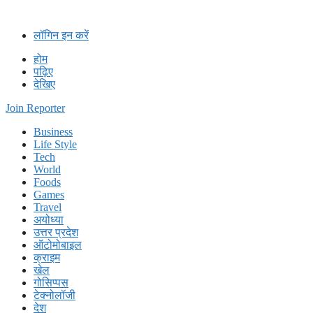
Skip
to
लॉगिन इन करें
content
होम
पढ़िए
देखिए
Join Reporter
Business
Life Style
Tech
World
Foods
Games
Travel
अयोध्या
उत्तर प्रदेश
ऑटोमोबाइल
क्राइम
खेल
गोसिप्पस
टेक्नोलॉजी
देश