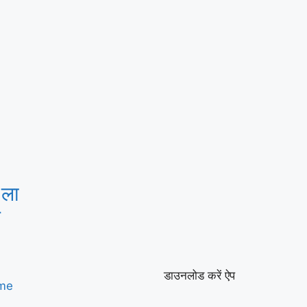
 ला
म
डाउनलोड करें ऐप
me