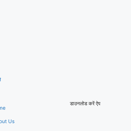
े
डाउनलोड करें ऐप
me
out Us