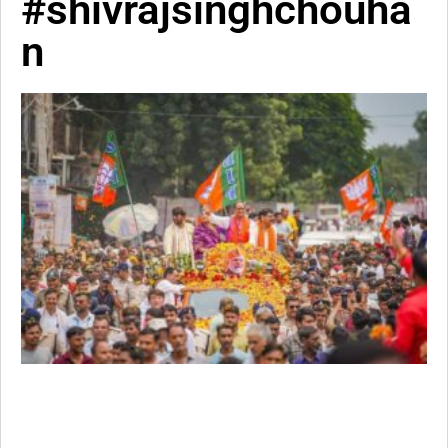
#shivrajsinghchouha
n